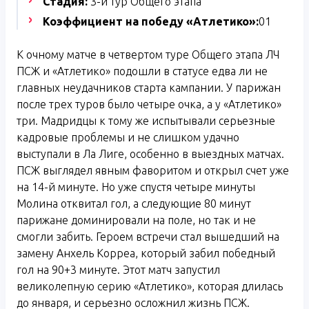
Стадия:
3-й тур Общего этапа
Ко
эффициент на победу «Атлетико»:
01
К очному матче в четвертом туре Общего этапа ЛЧ
ПСЖ и «Атлетико» подошли в статусе едва ли не
главных неудачников старта кампании. У парижан
после трех туров было четыре очка, а у «Атлетико»
три. Мадридцы к тому же испытывали серьезные
кадровые проблемы и не слишком удачно
выступали в Ла Лиге, особенно в выездных матчах.
ПСЖ выглядел явным фаворитом и открыл счет уже
на 14-й минуте. Но уже спустя четыре минуты
Молина отквитал гол, а следующие 80 минут
парижане доминировали на поле, но так и не
смогли забить. Героем встречи стал вышедший на
замену Анхель Корреа, который забил победный
гол на 90+3 минуте. Этот матч запустил
великолепную серию «Атлетико», которая длилась
до января, и серьезно осложнил жизнь ПСЖ.