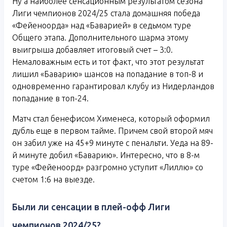
Ну а наиболее сенсационным результатом сезона
Лиги чемпионов 2024/25 стала домашняя победа
«Фейеноорда» над «Баварией» в седьмом туре
Общего этапа. Дополнительного шарма этому
выигрыша добавляет итоговый счет – 3:0.
Немаловажным есть и тот факт, что этот результат
лишил «Баварию» шансов на попадание в топ-8 и
одновременно гарантировал клубу из Нидерландов
попадание в топ-24.
Матч стал бенефисом Хименеса, который оформил
дубль еще в первом тайме. Причем свой второй мяч
он забил уже на 45+9 минуте с пенальти. Уеда на 89-
й минуте добил «Баварию». Интересно, что в 8-м
туре «Фейеноорд» разгромно уступит «Лиллю» со
счетом 1:6 на выезде.
Были ли сенсации в плей-офф Лиги
чемпионов 2024/25?