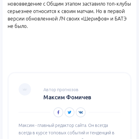
нововведение с Общим этапом заставило топ-клубы
серьезнее относится к своим матчам. Но в первой
версии обновленной ЛЧ своих «Шерифов» и БАТЭ
не было.
Автор прогнозов
Максим Фомичев
Максим - главный редактор сайта. Он всегда
всегда в курсе топовых событий и тенденций в