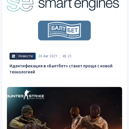
Новости
26 Авг 2021
23
Идентификация в «Балтбет» станет проще с новой
технологией