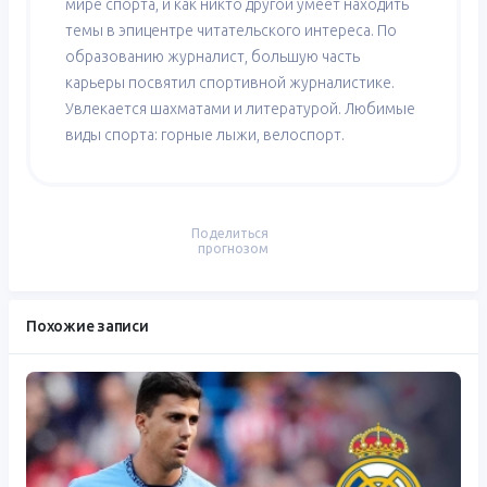
мире спорта, и как никто другой умеет находить
темы в эпицентре читательского интереса. По
образованию журналист, большую часть
карьеры посвятил спортивной журналистике.
Увлекается шахматами и литературой. Любимые
виды спорта: горные лыжи, велоспорт.
Поделиться
прогнозом
Похожие записи