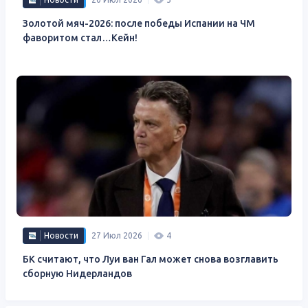
Золотой мяч-2026: после победы Испании на ЧМ
фаворитом стал…Кейн!
Новости
27 Июл 2026
4
БК считают, что Луи ван Гал может снова возглавить
сборную Нидерландов