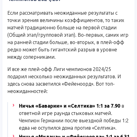
Если рассматривать неожиданные результаты с
точки зрения величины коэффициентов, то таких
матчей традиционно больше на первой стадии
(Общий этап/групповой этап). Во-первых, самих игр
на ранней стадии больше, во-вторых, в плей-офф
редко может быть гигантский разрыв в уровне
между соперниками.
И все же плей-офф Лиги чемпионов 2024/25
подарил несколько неожиданных результатов. И
здесь снова засветился «Фейеноорд». Вот топ-
неожиданностей:
Ничья «Баварии» и «Селтика» 1:1 за 7.90
в
ответной игре раунда стыковых матчей.
Чемпион Германии после выездной победы 1:2
едва не оступился дома против «Селтика».
Ничья «Милана» и «Фейеноорда» 1:1 за 6.31