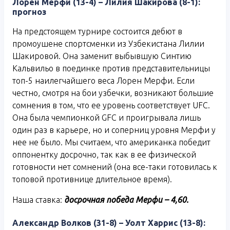
Лорен Мерфи (13-4) – Лилия Шакирова (8-1):
прогноз
На предстоящем турнире состоится дебют в
промоушене спортсменки из Узбекистана Лилии
Шакировой. Она заменит выбывшую Синтию
Кальвильо в поединке против представительницы
топ-5 наилегчайшего веса Лорен Мерфи. Если
честно, смотря на бои узбечки, возникают большие
сомнения в том, что ее уровень соответствует UFC.
Она была чемпионкой GFC и проигрывала лишь
один раз в карьере, но и соперниц уровня Мерфи у
нее не было. Мы считаем, что американка победит
оппонентку досрочно, так как в ее физической
готовности нет сомнений (она все-таки готовилась к
топовой противнице длительное время).
Наша ставка:
досрочная победа Мерфи – 4,60.
Александр Волков (31-8) – Уолт Харрис (13-8):