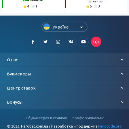
4
1
5
3
Україна
18+
О нас
Контакты
Букмекеры
О проекте
Лучшие букмекеры
Центр ставок
Политика конфиденциальности
Выбор игроков
Футбол
Бонусы
БК для мобильных
Баскетбол
2500 грн от БК PariMatch
О букмекерах и ставках — профессионально
© 2023. Herobet.com.ua / Разработка и поддержка
Herocode.pro
БК с бонусами