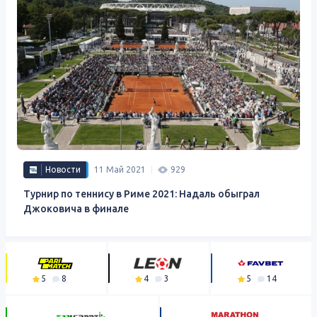
Новости
11 Май 2021
929
Турнир по теннису в Риме 2021: Надаль обыграл
Джоковича в финале
5
8
4
3
5
14