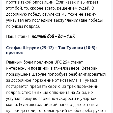
против такой оппозиции. Если казах и выиграет
этот бой, то, скорее всего, решением судей. В
досрочную победу от Алекса мы тоже не верим,
учитывая его последние выступления (две победы
по очкам подряд).
Наша ставка:
полный бой – да –
1,67.
Стефан Штруве (29-12) – Таи Туиваса (10-3):
прогноз
Главным боем прелимов UFC 254 станет
интересный поединок в тяжелом весе. Ветеран
промоушена Штруве попробует реабилитироваться
за досрочное поражение от Ротвелла, а Туиваса
постарается прервать серию из трех поражений
подряд. Стефан выше оппонента на 25 см, но
уступает тому во взрывной скорости и ударной
мощи. Если австралийский панчер донесет свои
кулаки до цели, то голландский «Небоксреб» рухнет