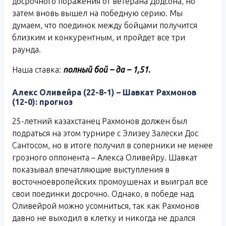
досрочного поражения от ветерана Додсона, но
затем вновь вышел на победную серию. Мы
думаем, что поединок между бойцами получится
близким и конкурентным, и пройдет все три
раунда.
Наша ставка:
полный бой – да –
1,51.
Алекс Оливейра (22-8-1) – Шавкат Рахмонов
(12-0): прогноз
25-летний казахстанец Рахмонов должен был
подраться на этом турнире с Элизеу Залески Дос
Сантосом, но в итоге получил в соперники не менее
грозного оппонента – Алекса Оливейру. Шавкат
показывал впечатляющие выступления в
восточноевропейских промоушенах и выиграл все
свои поединки досрочно. Однако, в победе над
Оливейрой можно усомниться, так как Рахмонов
давно не выходил в клетку и никогда не дрался