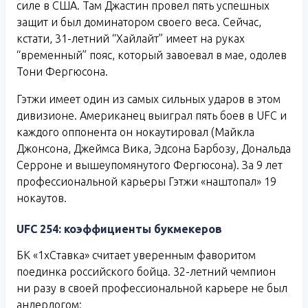
силе в США. Там Джастин провел пять успешных
защит и был доминатором своего веса. Сейчас,
кстати, 31-летний “Хайлайт” имеет на руках
“временный” пояс, который завоевал в мае, одолев
Тони Фергюсона.
Гэтжи имеет один из самых сильных ударов в этом
дивизионе. Американец выиграл пять боев в UFC и
каждого оппонента он нокаутировал (Майкла
Джонсона, Джеймса Вика, Эдсона Барбозу, Дональда
Серроне и вышеупомянутого Фергюсона). За 9 лет
профессиональной карьеры Гэтжи «наштопал» 19
нокаутов.
UFC 254: коэффициенты букмекеров
БК «1хСтавка» считает уверенным фаворитом
поединка российского бойца. 32-летний чемпион
ни разу в своей профессиональной карьере не был
андердогом: