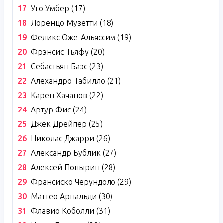
Уго Умбер (17)
Лоренцо Музетти (18)
Феликс Оже-Альяссим (19)
Фрэнсис Тьяфу (20)
Себастьян Баэс (23)
Алехандро Табилло (21)
Карен Хачанов (22)
Артур Фис (24)
Джек Дрейпер (25)
Николас Джарри (26)
Александр Бублик (27)
Алексей Попырин (28)
Франсиско Черундоло (29)
Маттео Арнальди (30)
Флавио Коболли (31)