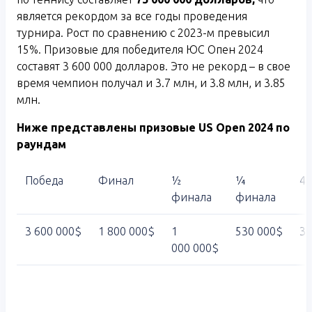
является рекордом за все годы проведения
турнира. Рост по сравнению с 2023-м превысил
15%. Призовые для победителя ЮС Опен 2024
составят 3 600 000 долларов. Это не рекорд – в свое
время чемпион получал и 3.7 млн, и 3.8 млн, и 3.85
млн.
Ниже представлены призовые
US
Open
2024 по
раундам
Победа
Финал
½
¼
4-
финала
финала
3 600 000$
1 800 000$
1
530 000$
32
000 000$