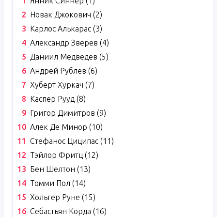
Янник Синнер (1)
Новак Джокович (2)
Карлос Алькарас (3)
Александр Зверев (4)
Даниил Медведев (5)
Андрей Рублев (6)
Хуберт Хуркач (7)
Каспер Рууд (8)
Григор Димитров (9)
Алек Де Минор (10)
Стефанос Циципас (11)
Тэйлор Фритц (12)
Бен Шелтон (13)
Томми Пол (14)
Хольгер Руне (15)
Себастьян Корда (16)