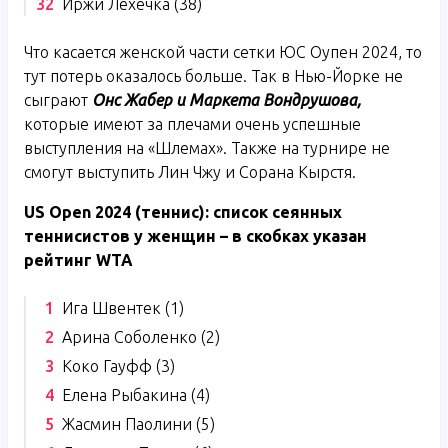
Иржи Лехечка (38)
Что касается женской части сетки ЮС Оупен 2024, то
тут потерь оказалось больше. Так в Нью-Йорке не
сыграют
Онс Жабер и Маркета Вондрушова,
которые имеют за плечами очень успешные
выступления на «Шлемах». Также на турнире не
смогут выступить Лин Чжу и Сорана Кырстя.
US
Open
2024 (теннис): список
сеянных
теннисистов у женщин – в скобках указан
рейтинг
WTA
Ига Швентек (1)
Арина Соболенко (2)
Коко Гауфф (3)
Елена Рыбакина (4)
Жасмин Паолини (5)