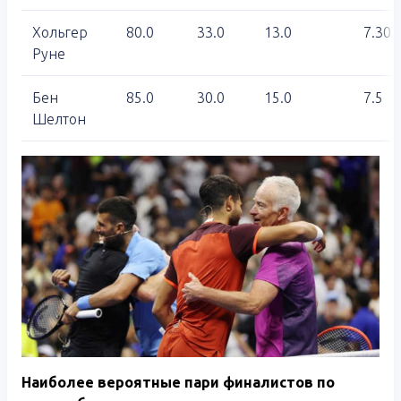
Хольгер
80.0
33.0
13.0
7.30
Руне
Бен
85.0
30.0
15.0
7.5
Шелтон
Наиболее вероятные пари финалистов по