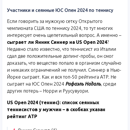
Участники и сеянные ЮС Опен 2024 по теннису
Если говорить за мужскую сетку Открытого
чемпионата США по теннису 2024, то тут многих
интересует очень щепетильный вопрос. А именно –
сыграет ли Янник Синнер на
US
Open
2024
?
Недавно стало известно, что теннисист из Италии
сдал две положительные допинг-пробы, он смог
доказать, что вещество попало в организм случайно
и никаких ограничений не получил. Синнер в Нью-
Йорке сыграет. Как и вся топ-50 рейтинга ATP. Не
сыграет на ЮС Опен 2024
Рафаэль Надаль
, среди
других потерь – Норри и Руусувуори.
US
Open
2024 (теннис): список
сеянных
теннисистов у мужчин – в скобках указан
рейтинг
ATP