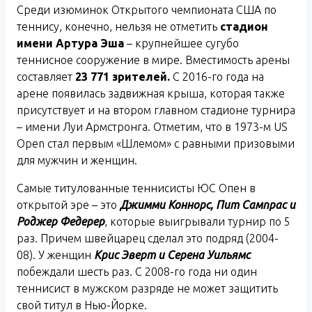
Среди изюминок Открытого чемпионата США по
теннису, конечно, нельзя не отметить
стадион
имени Артура Эша
– крупнейшее сугубо
теннисное сооружение в мире. Вместимость арены
составляет
23
771 зрителей.
С 2016-го года на
арене появилась задвижная крыша, которая также
присутствует и на втором главном стадионе турнира
– имени Луи Армстронга. Отметим, что в 1973-м US
Open стал первым «Шлемом» с равными призовыми
для мужчин и женщин.
Самые титулованные теннисисты ЮС Опен в
открытой эре – это
Джимми Коннорс, Пит Сампрас и
Роджер Федерер
, которые выигрывали турнир по 5
раз. Причем швейцарец сделал это подряд (2004-
08). У женщин
Крис Эверт и Серена Уильямс
побеждали шесть раз. С 2008-го года ни один
теннисист в мужском разряде не может защитить
свой титул в Нью-Йорке.