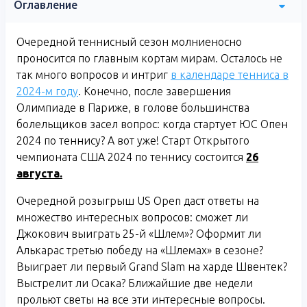
Оглавление
Очередной теннисный сезон молниеносно
проносится по главным кортам мирам. Осталось не
так много вопросов и интриг
в календаре тенниса в
2024-м году
. Конечно, после завершения
Олимпиаде в Париже, в голове большинства
болельщиков засел вопрос: когда стартует ЮС Опен
2024 по теннису? А вот уже! Старт Открытого
чемпионата США 2024 по теннису состоится
26
августа.
Очередной розыгрыш US Open даст ответы на
множество интересных вопросов: сможет ли
Джокович выиграть 25-й «Шлем»? Оформит ли
Алькарас третью победу на «Шлемах» в сезоне?
Выиграет ли первый Grand Slam на харде Швентек?
Выстрелит ли Осака? Ближайшие две недели
прольют светы на все эти интересные вопросы.