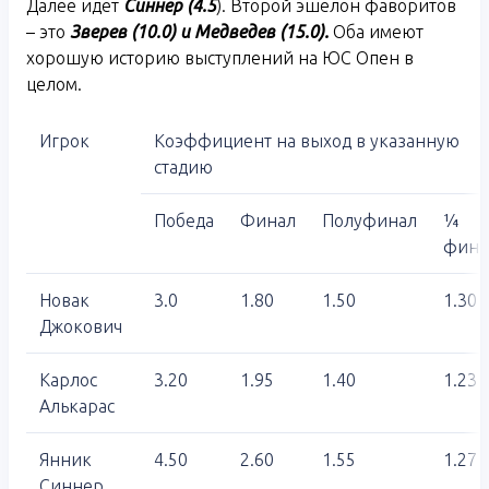
Далее идет
Синнер (4.5
). Второй эшелон фаворитов
– это
Зверев (10.0) и Медведев (15.0).
Оба имеют
хорошую историю выступлений на ЮС Опен в
целом.
Игрок
Коэффициент на выход в указанную
стадию
Победа
Финал
Полуфинал
¼
фина
Новак
3.0
1.80
1.50
1.30
Джокович
Карлос
3.20
1.95
1.40
1.23
Алькарас
Янник
4.50
2.60
1.55
1.27
Синнер