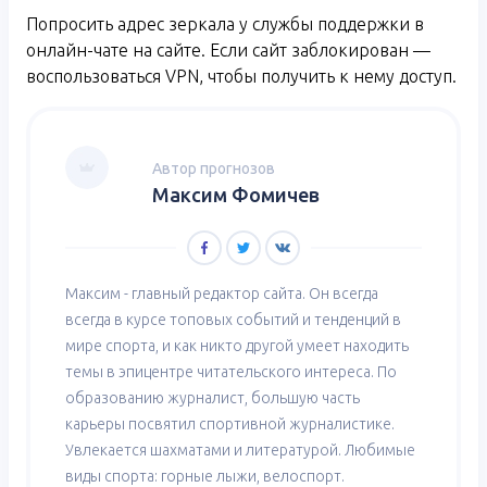
Попросить адрес зеркала у службы поддержки в
онлайн-чате на сайте. Если сайт заблокирован —
воспользоваться VPN, чтобы получить к нему доступ.
Автор прогнозов
Максим Фомичев
Максим - главный редактор сайта. Он всегда
всегда в курсе топовых событий и тенденций в
мире спорта, и как никто другой умеет находить
темы в эпицентре читательского интереса. По
образованию журналист, большую часть
карьеры посвятил спортивной журналистике.
Увлекается шахматами и литературой. Любимые
виды спорта: горные лыжи, велоспорт.