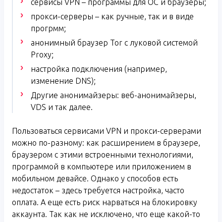
сервисы VPN – программы для ОС и браузеры;
прокси-серверы – как ручные, так и в виде
прогрмм;
анонимный браузер Tor с луковой системой
Proxy;
настройка подключения (например,
изменение DNS);
Другие анонимайзеры: веб-анонимайзеры,
VDS и так далее.
Пользоваться сервисами VPN и прокси-серверами
можно по-разному: как расширением в браузере,
браузером с этими встроенными технологиями,
программой в компьютере или приложением в
мобильном девайсе. Однако у способов есть
недостаток – здесь требуется настройка, часто
оплата. А еще есть риск нарваться на блокировку
аккаунта. Так как не исключено, что еще какой-то