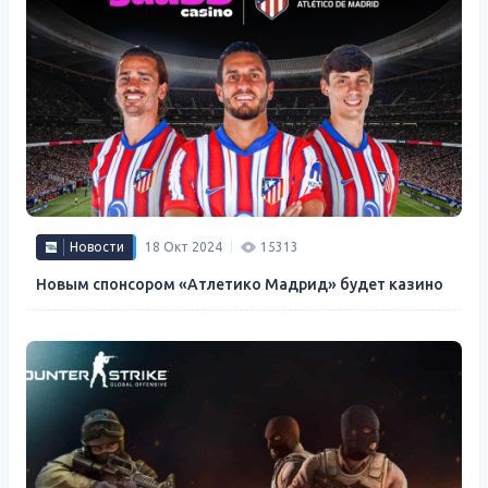
Новости
18 Окт 2024
15313
Новым спонсором «Атлетико Мадрид» будет казино