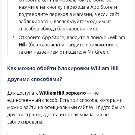
нажмите на кнопку перехода в App Store и
подтвердите переход в магазин, а если сайт
заблокирован, воспользуйтесь одним из
способов обхода блокировки ниже.
Откройте App Store, введите в поиске «William
Hill» (без кавычек) и найдите приложение с
таким названием от издателя Mr Green.
Как можно обойти блокировки William Hill
другими способами?
Для доступа к
WilliamHill зеркало
— не
единственный способ. Есть три способа, которыми
можно зайти на официальный сайт WH будто бы из
другой страны, где эта игорная компания не
заблокирована: