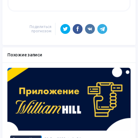
Поделиться
прогнозом
Похожие записи