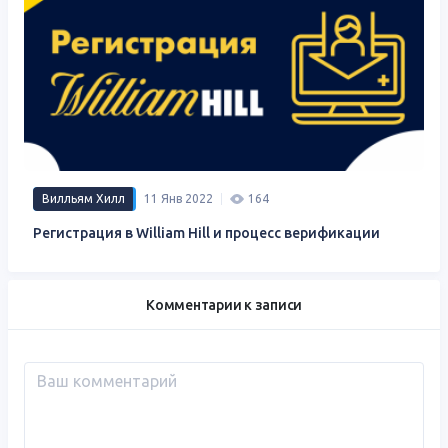
Вилльям Хилл
11 Янв 2022
164
Регистрация в William Hill и процесс верификации
Комментарии к записи