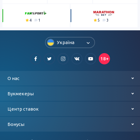
4
1
5
3
Україна
18+
О нас
Контакты
Букмекеры
О проекте
Лучшие букмекеры
Центр ставок
Политика конфиденциальности
Выбор игроков
Футбол
Бонусы
БК для мобильных
Баскетбол
2500 грн от БК PariMatch