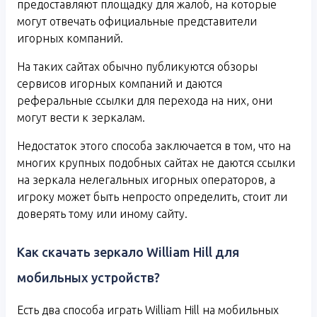
предоставляют площадку для жалоб, на которые
могут отвечать официальные представители
игорных компаний.
На таких сайтах обычно публикуются обзоры
сервисов игорных компаний и даются
реферальные ссылки для перехода на них, они
могут вести к зеркалам.
Недостаток этого способа заключается в том, что на
многих крупных подобных сайтах не даются ссылки
на зеркала нелегальных игорных операторов, а
игроку может быть непросто определить, стоит ли
доверять тому или иному сайту.
Как скачать зеркало William Hill для
мобильных устройств?
Есть два способа играть William Hill на мобильных