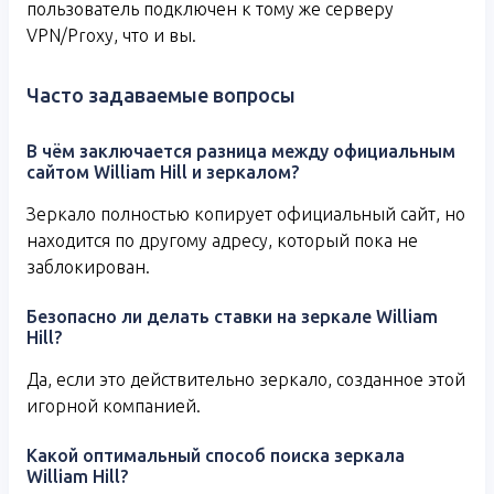
пользователь подключен к тому же серверу
VPN/Proxy, что и вы.
Часто задаваемые вопросы
В чём заключается разница между официальным
сайтом William Hill и зеркалом?
Зеркало полностью копирует официальный сайт, но
находится по другому адресу, который пока не
заблокирован.
Безопасно ли делать ставки на зеркале William
Hill?
Да, если это действительно зеркало, созданное этой
игорной компанией.
Какой оптимальный способ поиска зеркала
William Hill?