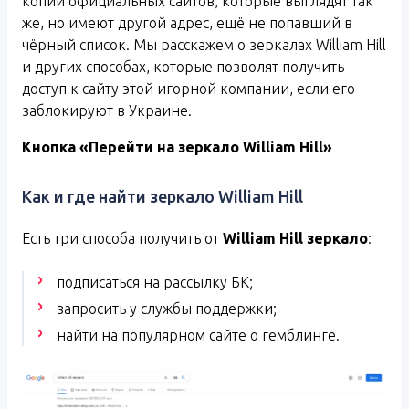
копии официальных сайтов, которые выглядят так
же, но имеют другой адрес, ещё не попавший в
чёрный список. Мы расскажем о зеркалах William Hill
и других способах, которые позволят получить
доступ к сайту этой игорной компании, если его
заблокируют в Украине.
Кнопка «Перейти на зеркало William Hill»
Как и где найти зеркало William Hill
Есть три способа получить от
William Hill зеркало
:
подписаться на рассылку БК;
запросить у службы поддержки;
найти на популярном сайте о гемблинге.