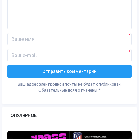
Ваш адрес электронной почты не будет опубликован.
Обязательные поля отмечены
*
ПОПУЛЯРНОЕ