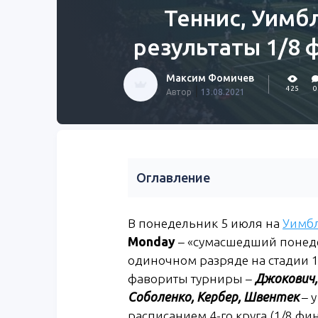
Теннис, Уимбл
результаты 1/8 ф
Максим Фомичев
|
425
0
Автор
13.08.2021
Оглавление
В понедельник 5 июля на
Уимбл
Monday
– «сумасшедший понедел
одиночном разряде на стадии 1
фавориты турниры –
Джокович,
Соболенко, Кербер, Швентек
– 
расписанием 4-го круга (1/8 фи