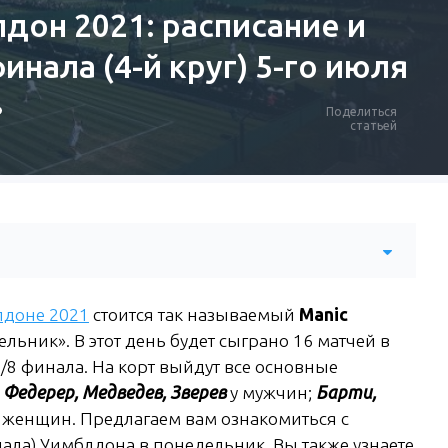
дон 2021: расписание и
инала (4-й круг) 5-го июля
Поделиться
статьей
доне 2021
стоится так называемый
Manic
ьник». В этот день будет сыграно 16 матчей в
/8 финала. На корт выйдут все основные
 Федерер, Медведев, Зверев
у мужчин;
Барти,
у женщин. Предлагаем вам ознакомиться с
нала) Уимблдона в понедельник. Вы также узнаете