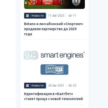
Новости
11 Авг 2025
11
Betano и лиссабонский «Спортинг»
продлили партнерство до 2029
года
Новости
26 Авг 2021
22
Идентификация в «Балтбет»
станет проще с новой технологией