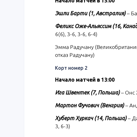
Начало матчей в 15:00
Эшли Барти (1, Австралия)
– Ба
Феликс Оже-Альяссим (16, Кана
6(6), 3-6, 3-6, 6-4)
Эмма Радучану (Великобритани
отказ Радучану)
Корт номер 2
Начало матчей в 13:00
Ига Швентек (7, Польша)
– Онс Ж
Мартон Фучович (Венгрия)
– Ан
Хуберт Хуркач (14, Польша)
– Да
3, 6-3)