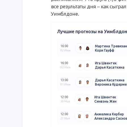
все результаты дня – как сыгра
Уимблдоне.
Лучшие прогнозы на Уимблдон 
Мартина Тревизан
16:00
Кори Гауфф
02 Июн
Ига Швентек
16:00
Дарья Касаткина
02 Июн
Дарья Касаткина
13:00
Вероника Кудерм
01 Июн
Ига Швентек
12:00
Синвэнь Жен
30 Май
Анжелика Кербер
12:00
Александра Сасно
27 Май