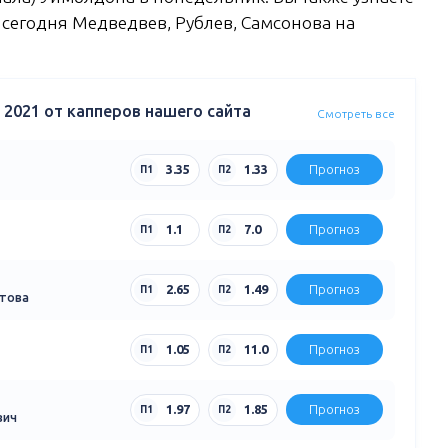
л сегодня Медведвев, Рублев, Самсонова на
2021 от капперов нашего сайта
Смотреть все
3.35
1.33
Прогноз
П1
П2
1.1
7.0
Прогноз
П1
П2
2.65
1.49
Прогноз
П1
П2
етова
1.05
11.0
Прогноз
П1
П2
1.97
1.85
Прогноз
П1
П2
вич