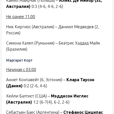
Камил Майрчак (Польша) –
Алекс Де Минор (32,
Австралия)
0:3 (4-6, 4-6, 2-6)
Не ранее 11:00
Ник Киргиос (Австралия) – Даниил Медведев (2,
Россия)
Симона Халеп (Румыния) – Беатрис Хаддад Майя
(Бразилия)
Маргарет Корт
Начиная с 03:00
Аннет Контавейт (6, Эстония) –
Клара Таусон
(Дания)
0:2 (2-6, 4-6)
Хейли Баптист (США) –
Мэддисон Инглис
(Австралия)
1:2 (6-7(4), 6-2, 2-6)
Себастьян Баес (Аргентина) –
Стефанос Циципас