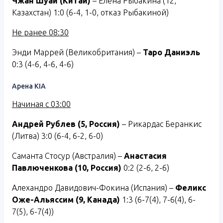
Чжан Шуай (Китай)
– Елена Рыбакина (12,
Казахстан) 1:0 (6-4, 1-0, отказ Рыбакиной)
Не ранее 08:30
Энди Маррей (Великобритания) –
Таро Даниэль
0:3 (4-6, 4-6, 4-6)
Арена KIA
Начиная с 03:00
Андрей Рублев (5, Россия)
– Рикардас Беранкис
(Литва) 3:0 (6-4, 6-2, 6-0)
Саманта Стосур (Австралия) –
Анастасия
Павлюченкова (10, Россия)
0:2 (2-6, 2-6)
Алехандро Давидович-Фокина (Испания) –
Феликс
Оже-Альяссим (9, Канада)
1:3 (6-7(4), 7-6(4), 6-
7(5), 6-7(4))