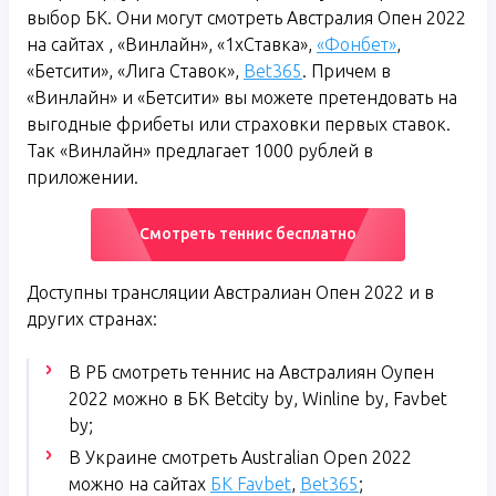
выбор БК. Они могут смотреть Австралия Опен 2022
на сайтах , «Винлайн», «1хСтавка»,
«Фонбет»
,
«Бетсити», «Лига Ставок»,
Bet365
. Причем в
«Винлайн» и «Бетсити» вы можете претендовать на
выгодные фрибеты или страховки первых ставок.
Так «Винлайн» предлагает 1000 рублей в
приложении.
Смотреть теннис бесплатно
Доступны трансляции Австралиан Опен 2022 и в
других странах:
В РБ смотреть теннис на Австралиян Оупен
2022 можно в БК Betcity by, Winline by, Favbet
by;
В Украине смотреть Australian Open 2022
можно на сайтах
БК Favbet
,
Bet365
;