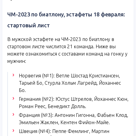
ЧМ-2023 по биатлону, эстафеты 18 февраля:
стартовый лист
В мужской эстафете на ЧМ-2023 по биатлону в
стартовом листе числится 21 команда. Ниже вы
можете ознакомиться с составами команд на гонку у
мужчин:
Норвегия (№1): Ветле Шостад Кристиансен,
Тарьей Бо, Стурла Хольм Лагрейд, Йоханнес
Бо.
Германия (№2): Юстус Штрелов, Йоханнес Кюн,
Роман Реес, Бенедикт Долль.
Франция (№3): Антонин Гигонна, Фабьен Клод,
Эмильен Жаклен, Кентен Фийон-Майе.
Швеция (№4): Пеппе Фемлинг, Мартин