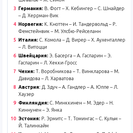
Германия:
В. Фогт – Х. Кебингер – С. Шнайдер
– Д. Херрман-Вик
Норвегия:
К. Кноттен – И. Тандервольд – Р.
Фемстейнвик – М. Улсбю-Рейселанн
Италия:
С. Комола – Д. Вирер – Х. Аухенталлер
– Л. Витоцци
Швейцария:
Э. Басерга – А. Гаспарин – Э.
Гаспарин – Л. Хекки-Гросс
Чехия:
Т. Воробникова – Т. Винкларова – М.
Давидова – Л. Харватова
Австрия
: Д. Здуч – А. Гандлер – А. Юппе – Л.
Хаузер
Финляндия:
С. Минккинен – М. Эдер – Н.
Киннунен – Э. Янка
Эстония:
Р. Эрмитс – Т. Томингас – С. Кульм –
Й. Талинхайм