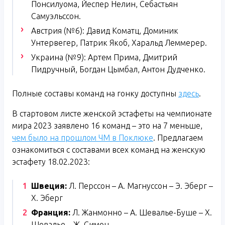
Понсилуома, Йеспер Нелин, Себастьян
Самуэльссон.
Австрия (№6): Давид Коматц, Доминик
Унтервегер, Патрик Якоб, Харальд Леммерер.
Украина (№9): Артем Прима, Дмитрий
Пидручный, Богдан Цымбал, Антон Дудченко.
Полные составы команд на гонку доступны
здесь
.
В стартовом листе женской эстафеты на чемпионате
мира 2023 заявлено 16 команд – это на 7 меньше,
чем было на прошлом ЧМ в Поклюке
. Предлагаем
ознакомиться с составами всех команд на женскую
эстафету 18.02.2023:
Швеция:
Л. Перссон – А. Магнуссон – Э. Эберг –
Х. Эберг
Франция:
Л. Жанмонно – А. Шевалье-Буше – Х.
Шевалье – Ж. Симон