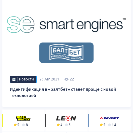
Новости
26 Авг 2021
22
Идентификация в «Балтбет» станет проще с новой
технологией
5
8
4
3
5
14