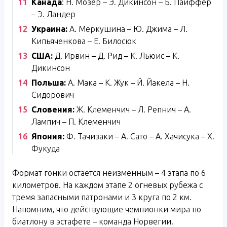
Канада
: Н. Мозер – Э. Дикинсон – Б. Пайффер
– Э. Ландер
Украина:
А. Меркушина – Ю. Джима – Л.
Кипьяченкова – Е. Билосюк
США:
Д. Ирвин – Д. Рид – К. Льюис – К.
Дикинсон
Польша:
А. Мака – К. Жук – Й. Йакела – Н.
Сидорович
Словения:
Ж. Клеменчич – Л. Репнич – А.
Лампич – П. Клеменчич
Япония:
Ф. Тачизаки – А. Сато – А. Хачисука – Х.
Фукуда
Формат гонки остается неизменным – 4 этапа по 6
километров. На каждом этапе 2 огневых рубежа с
тремя запасными патронами и 3 круга по 2 км.
Напомним, что действующие чемпионки мира по
биатлону в эстафете – команда Норвегии.