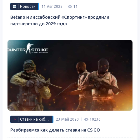
Новости
11 Авг 2025
11
Betano и лиссабонский «Спортинг» продлили
партнерство до 2029 года
Ставки на киберспорт
23 Май 2020
10236
Разбираемся как делать ставки на CS GO