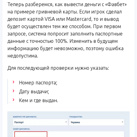
Теперь разберемся, как вывести деньги с «Фавбет»
на примере гривневой карты. Если игрок сделал
депозит картой VISA или Mastercard, то и вывод
будет осуществлен тем же способом. При первом
запросе, система попросит заполнить паспортные
данные с точностью 100%. Изменить в будущем
информацию будет невозможно, поэтому ошибка
недопустима.
Для последующей проверки нужно указать:
Номер паспорта;
Дату выдачи;
Кем и где выдан.