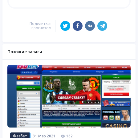
Поделиться
прогнозом
Похожие записи
Фавбет
31 Мар 2021
162