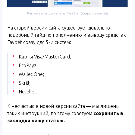
Как вывести деньги из Фавбет (старой версии)
На старой версии сайта существует довольно
подробный гайд по пополнению и выводу средств c
Favbet сразу для 5-и систем:
Карты Visa/MasterCard;
EcoPayz;
Wallet One;
Skrill;
Neteller.
К несчастью в новой версии сайта — мы лишены
таких инструкций, по этому советуем
сохранить в
закладки нашу статью.