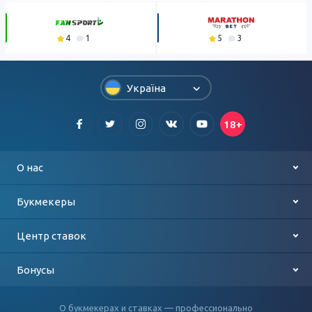
4
1
5
3
Україна
18+
О нас
Контакты
Букмекеры
О проекте
Лучшие букмекеры
Центр ставок
Политика конфиденциальности
Выбор игроков
Футбол
Бонусы
БК для мобильных
Баскетбол
2500 грн от БК PariMatch
О букмекерах и ставках — профессионально