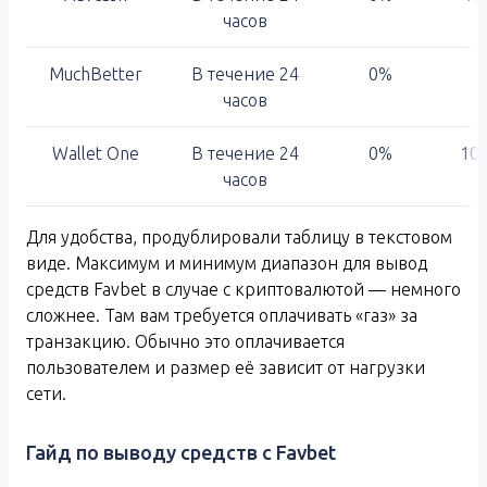
часов
MuchBetter
В течение 24
0%
часов
Wallet One
В течение 24
0%
10 
часов
Для удобства, продублировали таблицу в текстовом
виде. Максимум и минимум диапазон для вывод
средств Favbet в случае с криптовалютой — немного
сложнее. Там вам требуется оплачивать «газ» за
транзакцию. Обычно это оплачивается
пользователем и размер её зависит от нагрузки
сети.
Гайд по выводу средств с Favbet