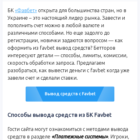
БК
«Фавбет»
открыта для большинства стран, но в
Украине – это настоящий лидер рынка. Завести и
пополнить счет можно в любой валюте и
различными способами. Но еще задолго до
регистрации, новички задаются вопросом — как
оформить из favbet вывод средств? Бетторов
интересуют детали — способы, лимиты, комиссии,
скорость обработки запроса. Предлагаем
разобраться, как вывести деньги с favbet когда уже
завели счет и сделали ставки.
Вывод средств с Favbet
Способы вывода средств из БК Favbet
Гости сайта могут ознакомиться с методами вывода
средств в разделе
«Платежные системы»
. Игроки,