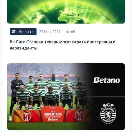
Новости
22 Мар 2021
60
В «Лиге Ставок» теперь могут играть иностранцы и
нерезиденты