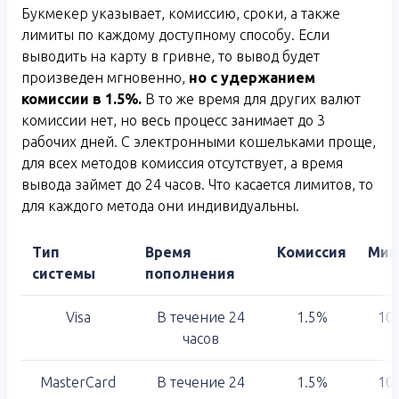
Букмекер указывает, комиссию, сроки, а также
лимиты по каждому доступному способу. Если
выводить на карту в гривне, то вывод будет
произведен мгновенно,
но с удержанием
комиссии в 1.5%.
В то же время для других валют
комиссии нет, но весь процесс занимает до 3
рабочих дней. С электронными кошельками проще,
для всех методов комиссия отсутствует, а время
вывода займет до 24 часов. Что касается лимитов, то
для каждого метода они индивидуальны.
Тип
Время
Комиссия
Мин
системы
пополнения
Visa
В течение 24
1.5%
10 
часов
MasterCard
В течение 24
1.5%
10 