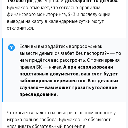
150 000 грн
, для евро или
доллара от 10 до 3000.
Букмекер отмечает, что согласно правилам
финансового мониторинга, 5-й и последующие
выводы на карту в календарные сутки могут
отклоняться.
Если вы вы задаётесь вопросом: «как
вывести деньги с Фавбет без паспорта?» — то
нам придётся вас расстроить. С точки зрения
правил БК — никак.
А при использовании
подставных документов, ваш счёт будет
заблокирован перманентно. В отдельных
случаях — вам может грозить уголовное
преследование.
Что касается налога на выигрыш, в этом вопросе у
игрока полная свобода. Букмекер не обязывает
уплачивать обязательный процент в