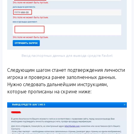
Ввод паспортных данных для вывода средств Favbet
Следующим шагом станет подтверждения личности
игрока и проверка ранее заполненных данных.
Нужно следовать дальнейшим инструкциям,
которые прописаны на скрине ниже: