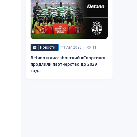
Новости
11 Авг 2025
11
Betano и лиссабонский «Спортинг»
продлили партнерство до 2029
года