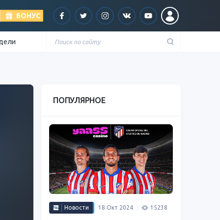
БОНУС
едели
ПОПУЛЯРНОЕ
Новости
18 Окт 2024
15238