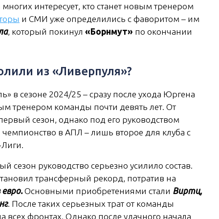
 многих интересует, кто станет новым тренером
нторы
и СМИ уже определились с фаворитом – им
ла
, который покинул
«Борнмут»
по окончании
олили из «Ливерпуля»?
ь» в сезоне 2024/25 – сразу после ухода Юргена
ым тренером команды почти девять лет. От
первый сезон, однако под его руководством
чемпионство в АПЛ – лишь второе для клуба с
-Лиги.
ый сезон руководство серьезно усилило состав.
становил трансферный рекорд, потратив на
 евро.
Основными приобретениями стали
Виртц,
нг
. После таких серьезных трат от команды
а всех фронтах. Однако после удачного начала