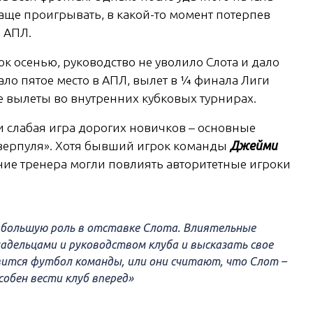
чаще проигрывать, в какой-то момент потерпев
 АПЛ.
к осенью, руководство не уволило Слота и дало
тало пятое место в АПЛ, вылет в ¼ финала Лиги
 вылеты во внутренних кубковых турнирах.
 слабая игра дорогих новичков – основные
иверпуля». Хотя бывший игрок команды
Джейми
ение тренера могли повлиять авторитетные игроки
большую роль в отставке Слота. Влиятельные
ладельцами и руководством клуба и высказать свое
вится футбол команды, или они считают, что Слот –
собен вести клуб вперед»