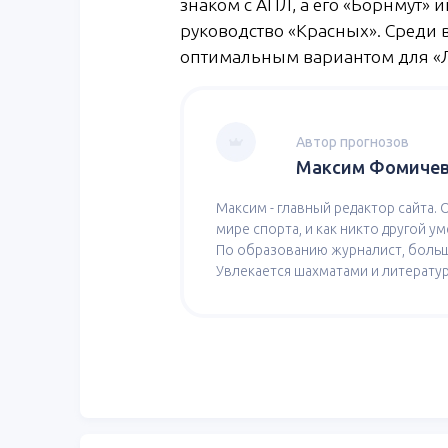
знаком с АПЛ, а его «Борнмут» и
руководство «Красных». Среди 
оптимальным вариантом для «
Автор прогнозов
Максим Фомиче
Максим - главный редактор сайта. 
мире спорта, и как никто другой у
По образованию журналист, больш
Увлекается шахматами и литерату