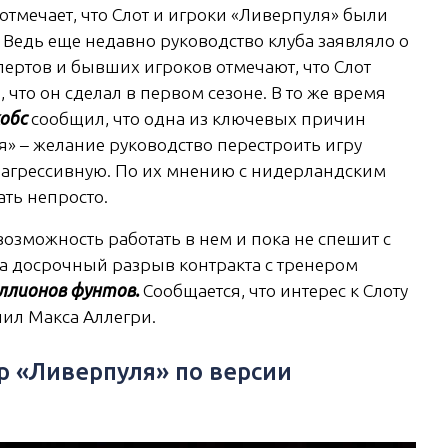
отмечает, что Слот и игроки «Ливерпуля» были
Ведь еще недавно руководство клуба заявляло о
пертов и бывших игроков отмечают, что Слот
 что он сделал в первом сезоне. В то же время
обс
сообщил, что одна из ключевых причин
я» – желание руководство перестроить игру
 агрессивную. По их мнению с нидерландским
ать непросто.
возможность работать в нем и пока не спешит с
За досрочный разрыв контракта с тренером
ллионов фунтов.
Сообщается, что интерес к Слоту
ил Макса Аллегри.
р «Ливерпуля» по версии