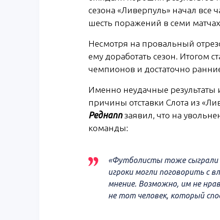
сезона «Ливерпуль» начал все 
шесть поражений в семи матчах
Несмотря на провальный отрезо
ему доработать сезон. Итогом с
чемпионов и достаточно ранние
Именно неудачные результаты и
причины отставки Слота из «Л
Реднапп
заявил, что на увольн
команды:
«Футболисты тоже сыграли 
игроки могли поговорить с в
мнение. Возможно, им не нра
не тот человек, который спо